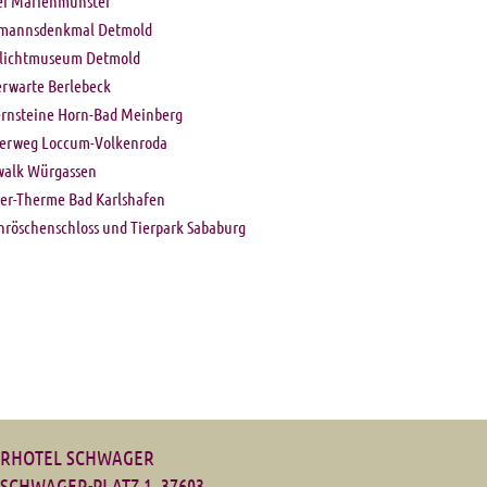
ei Marienmünster
mannsdenkmal Detmold
ilichtmuseum Detmold
erwarte Berlebeck
ernsteine Horn-Bad Meinberg
gerweg Loccum-Volkenroda
walk Würgassen
er-Therme Bad Karlshafen
nröschenschloss und Tierpark Sababurg
RHOTEL SCHWAGER
-SCHWAGER-PLATZ 1, 37603