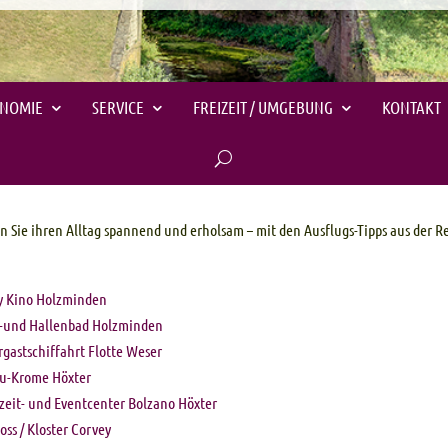
ONOMIE
SERVICE
FREIZEIT / UMGEBUNG
KONTAKT
 Sie ihren Alltag spannend und erholsam – mit den Ausflugs-Tipps aus der R
y Kino Holzminden
i-und Hallenbad Holzminden
gastschiffahrt Flotte Weser
u-Krome Höxter
izeit- und Eventcenter Bolzano Höxter
oss / Kloster Corvey