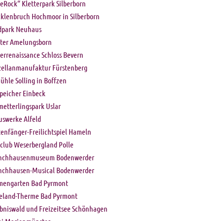
eRock“ Kletterpark Silberborn
klenbruch Hochmoor in Silberborn
dpark Neuhaus
ster Amelungsborn
errenaissance Schloss Bevern
zellanmanufaktur Fürstenberg
ühle Solling in Boffzen
Speicher Einbeck
metterlingspark Uslar
uswerke Alfeld
tenfänger-Freilichtspiel Hameln
fclub Weserbergland Polle
chhausenmuseum Bodenwerder
chhausen-Musical Bodenwerder
mengarten Bad Pyrmont
eland-Therme Bad Pyrmont
ebniswald und Freizeitsee Schönhagen