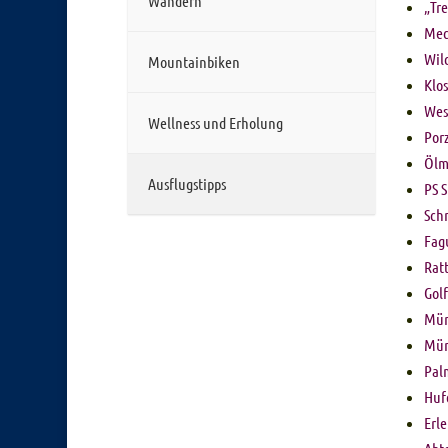
Wandern
„Tre
Mec
Wil
Mountainbiken
Klo
Wes
Wellness und Erholung
Por
Ölm
Ausflugstipps
PS 
Sch
Fag
Rat
Gol
Mün
Mün
Pal
Huf
Erl