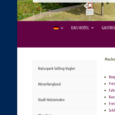
DAS HOTEL
GASTR
Machen
Naturpark Solling-Vogler
Rox
Fre
Weserbergland
Fahr
Kan
Stadt Holzminden
Fre
Schl