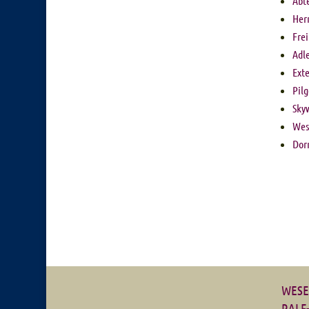
Abt
Her
Fre
Adl
Ext
Pil
Sky
Wes
Dor
WESE
RALF